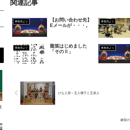
関連記事
【お問い合わせ先】
事務局より
事務局より
Eメールが・・・。
龍笛はじめました
事務局より
事務局より
「そのⅡ」
ひな人形～五人囃子と五楽人
雅
練習の