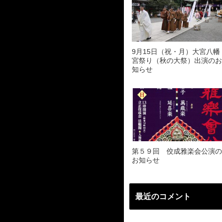
9月15日（祝・月）大宮八幡
宮祭り（秋の大祭）出演のお
知らせ
第５９回 佼成雅楽会公演の
お知らせ
最近のコメント