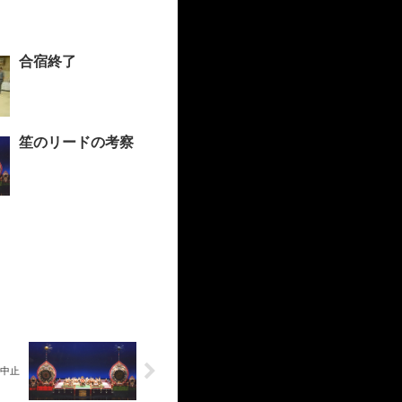
合宿終了
笙のリードの考察
中止