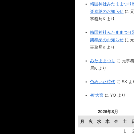
靖国神社みたままつり
楽奉納のお知らせ
に
事務局K
より
靖国神社みたままつり
楽奉納のお知らせ
に
事務局K
より
みたままつり
に
元事
局K
より
色めいた時代
に
SK
よ
初’大宮
に
YO
より
2026年8月
月
火
水
木
金
土
1