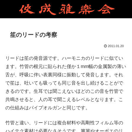
笙のリードの考察
2011.01.20
リードは笙の発音源です。ハーモニカのリードに似てい
ます。竹管の根元に貼られた僅か１mm幅の金属製の薄い
舌が、呼吸に伴い表裏同様に振動して発音します。それ
で笙は、吐いても吸っても同じ音を出し続けることがで
きるのです。生耳では聞こえないほどのこの音を竹管で
共鳴させると、人の耳で聞こえるレベルとなります。こ
の仕組みはパイプオルガンと同じです。
竹管と違い、リードには複合材料や高剛性フィルム等の
ハイテク素材は必要なさそうです。篳篥やオーボエのリ