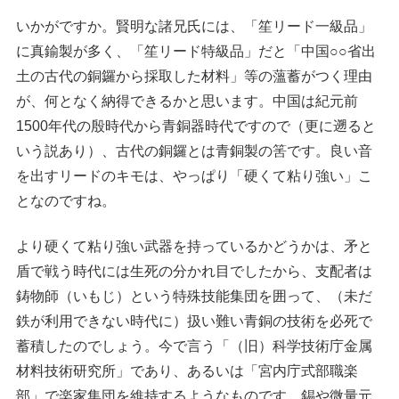
いかがですか。賢明な諸兄氏には、「笙リード一級品」
に真鍮製が多く、「笙リード特級品」だと「中国○○省出
土の古代の銅鑼から採取した材料」等の薀蓄がつく理由
が、何となく納得できるかと思います。中国は紀元前
1500年代の殷時代から青銅器時代ですので（更に遡ると
いう説あり）、古代の銅鑼とは青銅製の筈です。良い音
を出すリードのキモは、やっぱり「硬くて粘り強い」こ
となのですね。
より硬くて粘り強い武器を持っているかどうかは、矛と
盾で戦う時代には生死の分かれ目でしたから、支配者は
鋳物師（いもじ）という特殊技能集団を囲って、（未だ
鉄が利用できない時代に）扱い難い青銅の技術を必死で
蓄積したのでしょう。今で言う「（旧）科学技術庁金属
材料技術研究所」であり、あるいは「宮内庁式部職楽
部」で楽家集団を維持するようなものです。錫や微量元