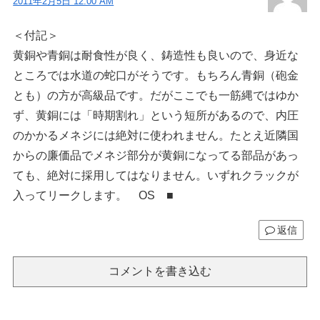
2011年2月5日 12:00 AM
＜付記＞
黄銅や青銅は耐食性が良く、鋳造性も良いので、身近な
ところでは水道の蛇口がそうです。もちろん青銅（砲金
とも）の方が高級品です。だがここでも一筋縄ではゆか
ず、黄銅には「時期割れ」という短所があるので、内圧
のかかるメネジには絶対に使われません。たとえ近隣国
からの廉価品でメネジ部分が黄銅になってる部品があっ
ても、絶対に採用してはなりません。いずれクラックが
入ってリークします。 OS ■
返信
コメントを書き込む