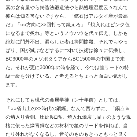
素の含有量やら鋳造法鍛造法やら熱処理温度云々なんて
彼らは知る筈ないですから、「鉱石はアルタイ産が最高
だ」「○○方向に××回打って鍛えろ」「焼入れはピンク色
になるまで炙れ」等というノウハウを代々伝え、しかも
絶対に門外不出。漏らした者は拷問惨殺。それでもやっ
ぱり、国が滅ぶなどするにつれて技術は徐々に伝播し、
BC3000年のメソポタミアからBC1500年の中国まで来
た。それが更に3000年の時を経て、今では笙リードの特
級一級を分けている、と考えるとちょっと面白い気がし
ます。
それにしても現代の金属学徒（ン十年前）としては、
「○○省出土の××時代の銅鑼」なんて言わずに、「錫△％
の燐入り青銅、圧延度□％、焼入れ焼戻し品」のような規
格に依った燐青銅などの材料で笙のリードを作れば、当
たり外れがなくなるし、音そのものもきっともっと良く