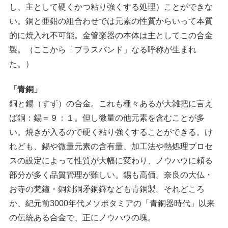
し、主として硬くかつ粘り強くする処理）ことができな
い。銅と亜鉛の組合わせでは元素の性質からいって本質
的に焼入れ不可能。金管楽器の本体は主としてこの合金
製。（ここから「ブラスバンド」なる呼称が生まれ
た。）
「青銅」
銅と錫（すず）の合金。これも種々あるが大雑把に言え
ば銅：錫＝９：１。但し微量の他元素を含むことが多
い。焼きが入るので硬く粘り強くすることができる。け
れども、錫や微量元素の含有量、加工法や熱処理プロセ
スの設定によって性質が大幅に変わり、ノウハウに頼る
部分が多く品質管理が難しい。錫も高価。奈良の大仏・
お寺の梵鐘・銅剣銅矛銅鐸なども青銅製。それどころ
か、紀元前3000年代メソポタミアの「青銅器時代」以来
の伝統ある合金で、正にノウハウの塊。