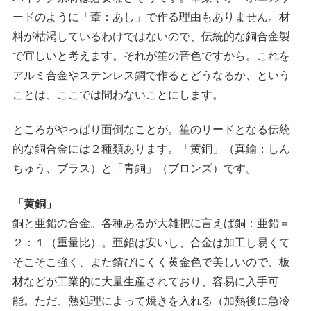
ードのように「葦：あし」で作る理由もありません。材
料が枯渇しているわけではないので、伝統的な銅合金製
で宜しいと考えます。それが笙の音色ですから。これを
アルミ合金やステンレス鋼で作るとどうなるか、という
ことは、ここでは問わないことにします。
ところがやっぱり面倒なことが。笙のリードとなる伝統
的な銅合金には２種類あります。「黄銅」（真鍮：しん
ちゅう、ブラス）と「青銅」（ブロンズ）です。
「黄銅」
銅と亜鉛の合金。各種あるが大雑把に言えば銅：亜鉛＝
２：１（重量比）。亜鉛は安いし、合金は加工し易くて
そこそこ強く、また錆びにくく黄金色で美しいので、板
材などが工業的に大量生産されており、容易に入手可
能。ただ、熱処理によって焼きを入れる（加熱後に急冷