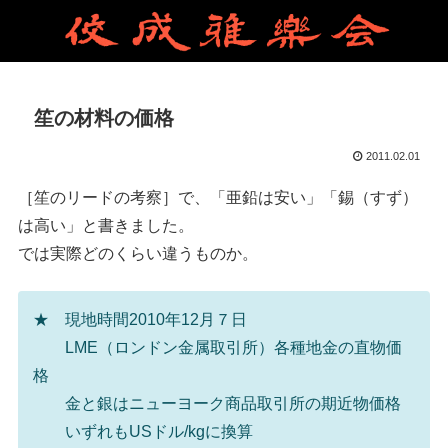
笙の材料の価格
2011.02.01
［笙のリードの考察］で、「亜鉛は安い」「錫（すず）
は高い」と書きました。
では実際どのくらい違うものか。
★ 現地時間2010年12月７日
LME（ロンドン金属取引所）各種地金の直物価
格
金と銀はニューヨーク商品取引所の期近物価格
いずれもUSドル/kgに換算