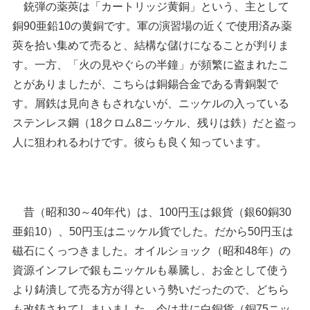
銃弾の薬莢は「カートリッジ黄銅」という、主として
銅90亜鉛10の黄銅です。軍の演習場の近くで使用済み薬
莢を拾い集めて売ると、結構な儲けになることが判りま
す。一方、「火の見やぐらの半鐘」が頻繁に盗まれたこ
とがありましたが、こちらは銅錫合金である青銅製で
す。屑鉄は見向きもされないが、ニッケルの入っている
ステンレス鋼（18クロム8ニッケル、残りは鉄）だと盗っ
人に狙われるわけです。彼らも良く知っています。
昔（昭和30～40年代）は、100円玉は銀貨（銀60銅30
亜鉛10）、50円玉はニッケル貨でした。だから50円玉は
磁石にくっつきました。オイルショック（昭和48年）の
資源インフレで銀もニッケルも暴騰し、お金として使う
より鋳潰して売る方が得という勢いだったので、どちら
も改鋳されてしまいました。今は共に白銅貨（銅75ニッ